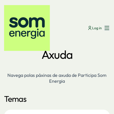
Menú
Log in
Axuda
Navega polas páxinas de axuda de Participa Som
Energia
Temas