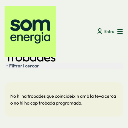
Menú
Entra
Trobades
Trobades
Filtrar i cercar
Saltar el mapa
Leaflet
|
©
HERE maps
El següent element és un mapa que presenta els components d'
+
−
No hi ha trobades que coincideixin amb la teva cerca
o no hi ha cap trobada programada.