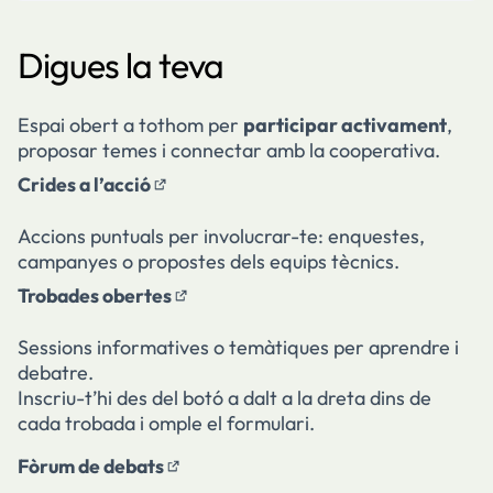
Digues la teva
Espai obert a tothom per
participar activament
,
proposar temes i connectar amb la cooperativa.
Crides a l’acció
(Obrir en una pestanya nova)
Accions puntuals per involucrar-te: enquestes,
campanyes o propostes dels equips tècnics.
Trobades obertes
(Obrir en una pestanya nova)
Sessions informatives o temàtiques per aprendre i
debatre.
Inscriu-t’hi des del botó a dalt a la dreta dins de
cada trobada i omple el formulari.
Fòrum de debats
(Obrir en una pestanya nova)