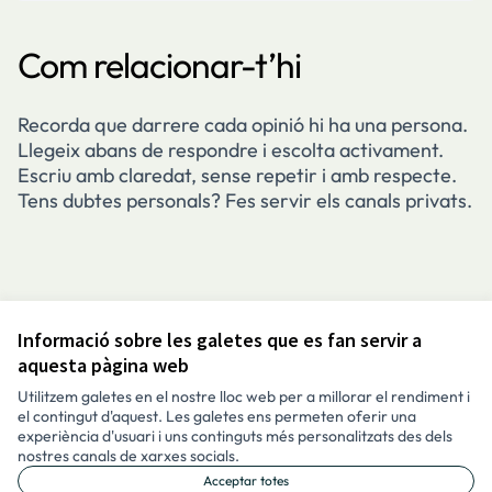
Com relacionar-t’hi
Recorda que darrere cada opinió hi ha una persona.
Llegeix abans de respondre i escolta activament.
Escriu amb claredat, sense repetir i amb respecte.
Tens dubtes personals? Fes servir els canals privats.
Informació sobre les galetes que es fan servir a
Avís legal i condicions d’ús
aquesta pàgina web
Configuració de les galetes
Català
Utilitzem galetes en el nostre lloc web per a millorar el rendiment i
Triar la llengua
Elegir el idioma
Aukeratu hizkuntza
Choose language
el contingut d'aquest. Les galetes ens permeten oferir una
experiència d'usuari i uns continguts més personalitzats des dels
nostres canals de xarxes socials.
Acceptar totes