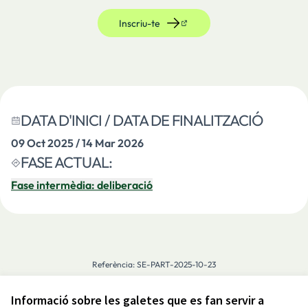
Inscriu-te
(Enllaç extern)
DATA D'INICI / DATA DE FINALITZACIÓ
09 Oct 2025 / 14 Mar 2026
FASE ACTUAL:
Fase intermèdia: deliberació
Referència: SE-PART-2025-10-23
Informació sobre les galetes que es fan servir a
Avís legal i condicions d’ús