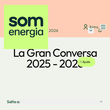
Menú
Entra
Menú princip
La Gran Conversa 2025 - 2026
Seguir
La Gran Conversa
2025 - 2026
Ajuda
Salta a: