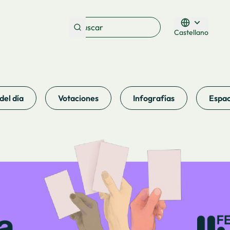
Castellano
Triar la llengua
del día
Votaciones
Infografías
Espac