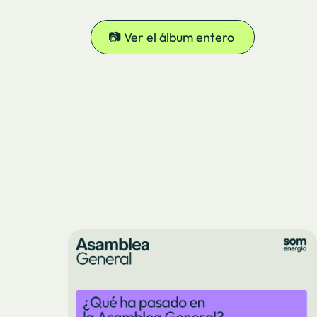
📷 Ver el álbum entero
(Enlace extern