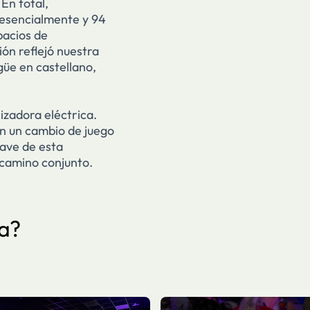
En total,
resencialmente y 94
pacios de
ión reflejó nuestra
güe en castellano,
izadora eléctrica.
n un cambio de juego
lave de esta
camino conjunto.
a?