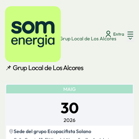
Menú
Entra
Menú 
Espais de seguiment
/
📌 Grup Local de Los Alcores
📌 Grup Local de Los Alcores
MAIG
30
2026
Sede del grupo Ecopacifista Solano