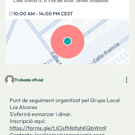
Calle Grecia 13, El Viso del Alcor, Sevilla, Andalusia
10:00 AM
-
14:00 PM CEST
(Enllaç extern)
Con
Trobada oficial
Punt de seguiment organitzat pel Grupo Local
Los Alcores
S'oferirà esmorzar i dinar.
Inscripció aquí:
https://forms.gle/tJCjsfMpfqhKQbWm9
(Enllaç exte
Contacte: losalcores@somenergia.coop