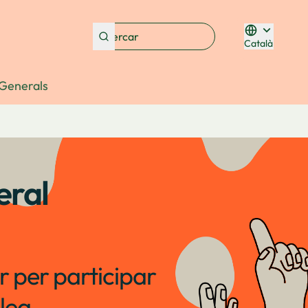
Català
Triar la lleng
Generals
eral
r per participar
lea.