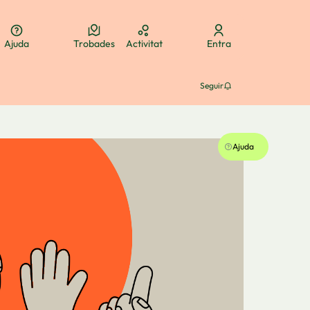
Ajuda
Trobades
Activitat
Entra
ua
Elegir el idioma
Aukeratu hizkuntza
Choose language
Seguir
Ajuda