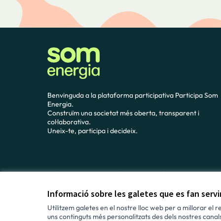
Benvinguda a la plataforma participativa Participa Som
Energia.
Construïm una societat més oberta, transparent i
col·laborativa.
Uneix-te, participa i decideix.
Avís legal i condicions d’ús
Configuració de les galetes
Informació sobre les galetes que es fan serv
Utilitzem galetes en el nostre lloc web per a millorar el 
uns continguts més personalitzats des dels nostres canals