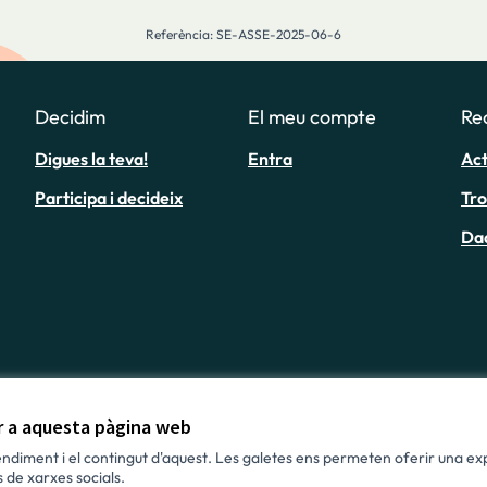
Referència: SE-ASSE-2025-06-6
Decidim
El meu compte
Re
Digues la teva!
Entra
Act
Participa i decideix
Tr
Da
ir a aquesta pàgina web
rendiment i el contingut d'aquest. Les galetes ens permeten oferir una exp
 de xarxes socials.