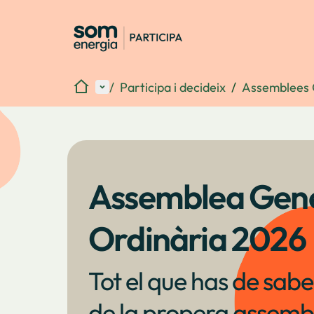
Inici
Menú principal
/
Participa i decideix
/
Assemblees 
Assemblea Gen
Ordinària 2026
Tot el que has de sabe
de la propera assemb