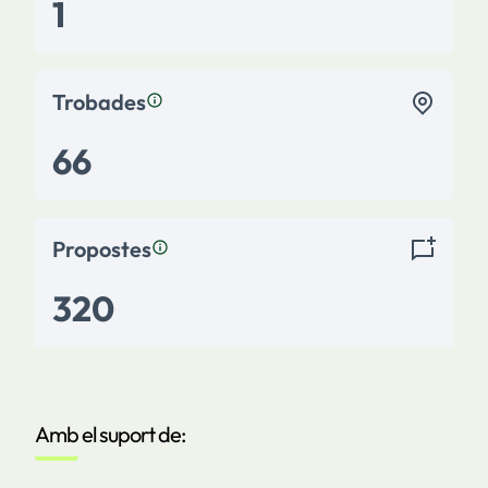
1
Trobades
66
Propostes
320
Amb el suport de: