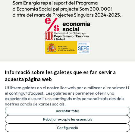
Som Energia rep el suport del Programa
d'Economia Social pel projecte Som 200.000!
dintre del marc de Projectes Singulars 2024-2025.
Informació sobre les galetes que es fan servir a
Avís legal i condicions d’ús
aquesta pàgina web
Configuració de les galetes
Català
Utilitzem galetes en el nostre lloc web per a millorar el rendiment i
Triar la llengua
Elegir el idioma
Aukeratu hizkuntza
Choose language
el contingut d'aquest. Les galetes ens permeten oferir una
experiència d'usuari i uns continguts més personalitzats des dels
nostres canals de xarxes socials.
Acceptar totes
Made with ❤️
Amb llicènc
(Enllaç exte
Rebutjar excepte les essencials
(Enllaç extern)
Configuració
Web creada amb programari lliure.