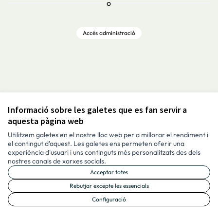
o
Accés administració
Informació sobre les galetes que es fan servir a
Avís legal i condicions d’ús
aquesta pàgina web
Configuració de les galetes
Català
Utilitzem galetes en el nostre lloc web per a millorar el rendiment i
Triar la llengua
Elegir el idioma
Aukeratu hizkuntza
Choose language
el contingut d'aquest. Les galetes ens permeten oferir una
experiència d'usuari i uns continguts més personalitzats des dels
nostres canals de xarxes socials.
Acceptar totes
Made with ❤️
Amb llicènc
(Enllaç exte
Rebutjar excepte les essencials
(Enllaç extern)
Configuració
Web creada amb programari lliure.
(Enllaç extern)