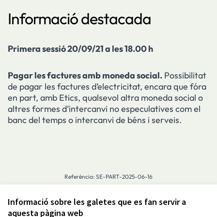
Informació destacada
Primera sessió 20/09/21 a les 18.00 h
Pagar les factures amb moneda social.
Possibilitat
de pagar les factures d’electricitat, encara que fóra
en part, amb Etics, qualsevol altra moneda social o
altres formes d’intercanvi no especulatives com el
banc del temps o intercanvi de béns i serveis.
Referència: SE-PART-2025-06-16
Informació sobre les galetes que es fan servir a
Avís legal i condicions d’ús
aquesta pàgina web
Configuració de les galetes