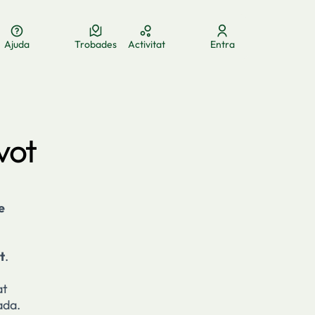
Ajuda
Trobades
Activitat
Entra
ua
Elegir el idioma
Aukeratu hizkuntza
Choose language
vot
e
t
.
at
ada.