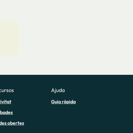
cursos
Ajuda
ivitat
Guia ràpida
obades
des obertes