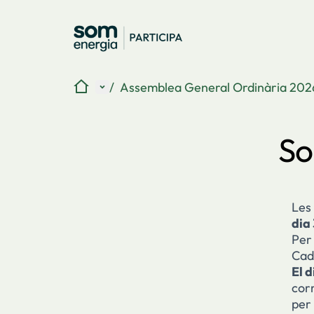
Inici
Menú principal
/
Assemblea General Ordinària 202
So
Les 
dia
Per 
Cad
El 
cor
per 