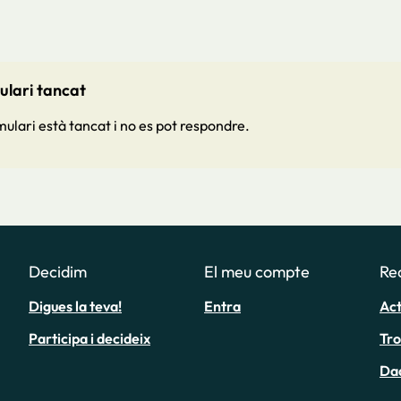
lari tancat
mulari està tancat i no es pot respondre.
Decidim
El meu compte
Re
Digues la teva!
Entra
Act
Participa i decideix
Tr
Da