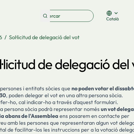
Català
Triar la lleng
6
/
Sol·licitud de delegació del vot
l·licitud de delegació del 
persones i entitats sòcies que
no poden votar el dissabt
 30
, poden delegar el vot en una altra persona sòcia.
fer-ho, cal indicar-ho a través d’aquest formulari.
a persona sòcia podrà representar només
un vot delega
dia abans de l'Assemblea
ens posarem en contacte per
reu amb les persones que representaran algun vot deleg
tal de facilitar-los les instruccions per a la votació deleg