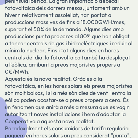
península ibèrica. La gran implantació d’eòlica i
fotovoltaica dels darrers mesos, juntament amb un
hivern relativament assolellat, han portat a
produccions massives de fins a 18.000GWH/mes,
superant el 50% de la demanda. Alguns dies amb
produccions punta properes al 80% que han obligat
a tancar centrals de gas i hidroelèctriques i reduir al
mínim la nuclear. Fins i tot alguns dies en hores
centrals del dia, la fotovoltaica també ha desplaçat
a l'eòlica, arribant a preus majoristes propers a
0€/MWh.
Aquesta és la nova realitat. Gràcies a la
fotovoltàica, en les hores solars els preus majoristes
són molt baixos, i si a més són dies de vent i entra la
eòlica poden acostar-se a preus propers a cero. És
un fenomen que anirà a més a mesura que es vagin
autoritzant noves instal·lacions i hem d'adaptar la
Cooperativa a aquesta nova realitat.
Paradoxalment els consumidors de tarifa regulada
paguem en hores solars un preu considerat "punta",