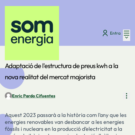
Menú
Entra
Menú 
Digues la teva
/
Fòrum
Adaptació de l'estructura de preus kwh a la
nova realitat del mercat majorista
Con
Enric Pardo Cifuentes
Aquest 2023 passarà a la història com l’any que les
energies renovables van desbancar a les energies
fòssils i nuclears en la producció d’electricitat a la