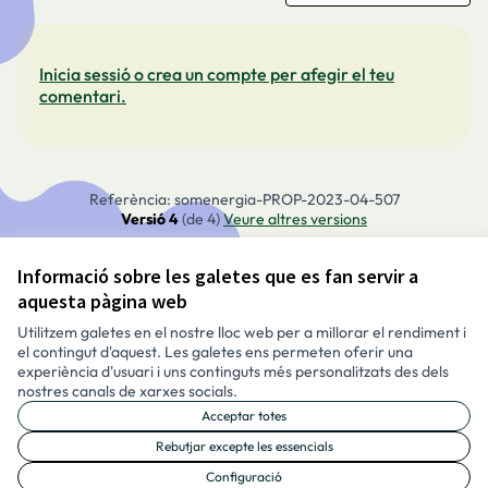
Inicia sessió o crea un compte per afegir el teu
comentari.
Referència: somenergia-PROP-2023-04-507
Versió 4
(de 4)
veure altres versions
Informació sobre les galetes que es fan servir a
Avís legal i condicions d’ús
aquesta pàgina web
Configuració de les galetes
Català
Utilitzem galetes en el nostre lloc web per a millorar el rendiment i
Triar la llengua
Elegir el idioma
Aukeratu hizkuntza
Choose language
el contingut d'aquest. Les galetes ens permeten oferir una
experiència d'usuari i uns continguts més personalitzats des dels
nostres canals de xarxes socials.
Acceptar totes
Made with ❤️
Amb llicènc
(Enllaç exte
Rebutjar excepte les essencials
(Enllaç extern)
Configuració
Web creada amb programari lliure.