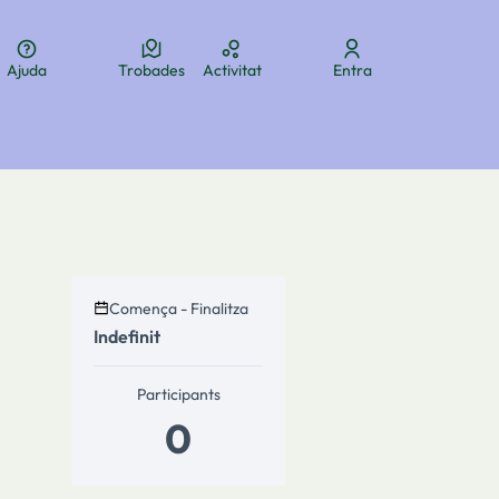
Ajuda
Trobades
Activitat
Entra
ua
Elegir el idioma
Aukeratu hizkuntza
Choose language
Comença - Finalitza
Indefinit
ols de recursos
Participants
0