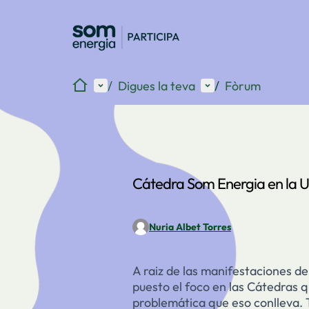
Inici
Menú principal
Menú d'usuari
/
Digues la teva
/
Fòrum
Cátedra Som Energia en la U
Nuria Albet Torres
A raiz de las manifestaciones de
puesto el foco en las Cátedras qu
problemática que eso conlleva.