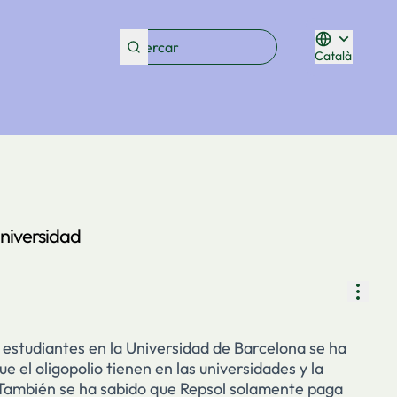
Català
Triar la lleng
niversidad
Contr
 estudiantes en la Universidad de Barcelona se ha
e el oligopolio tienen en las universidades y la
 También se ha sabido que Repsol solamente paga