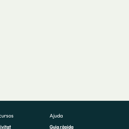
cursos
Ajuda
ivitat
Guia ràpida