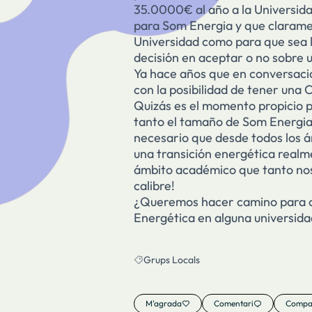
35.0000€ al año a la Universida
para Som Energia y que claramen
Universidad como para que sea l
decisión en aceptar o no sobre 
Ya hace años que en conversacio
con la posibilidad de tener una
Quizás es el momento propicio p
tanto el tamaño de Som Energia
necesario que desde todos los 
una transición energética real
ámbito académico que tanto nos
calibre!
¿Queremos hacer camino para c
Energética en alguna universid
Grups Locals
Resultats en filtrar per: Grups Locals
M'agrada
Comentari
Compar