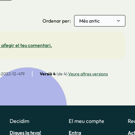
Ordenar per:
 afegir el teu comentari.
-2022-12-479
Versió 4
(de 4)
veure altres versions
Decidim
El meu compte
Re
Digues la teva!
Entra
Act