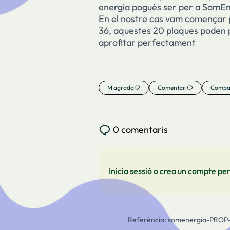
energia pogués ser per a SomE
En el nostre cas vam començar p
36, aquestes 20 plaques poden 
aprofitar perfectament
M'agrada
Comentari
Compar
0 comentaris
Inicia sessió o crea un compte per
Referència: somenergia-PROP