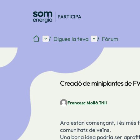
Inici
Menú principal
Menú d'usuari
/
Digues la teva
/
Fòrum
Creació de miniplantes de F
Francesc Mollà Trill
Ara estan començant, i és més fà
comunitats de veïns,
Una bona idea podria ser aprofi