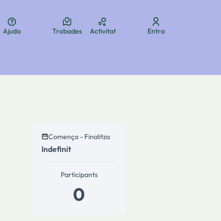
Ajuda
Trobades
Activitat
Entra
ua
Elegir el idioma
Aukeratu hizkuntza
Choose language
Comença - Finalitza
Indefinit
ols de recursos
Participants
0