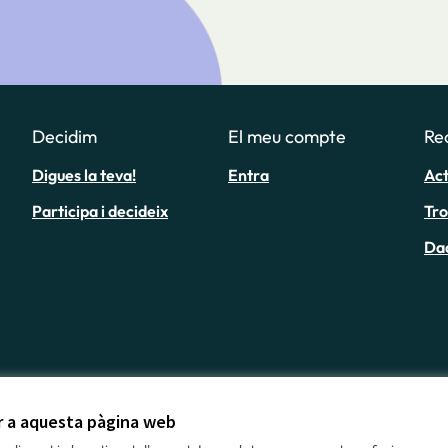
Decidim
El meu compte
Re
Digues la teva!
Entra
Act
Participa i decideix
Tr
Da
ir a aquesta pàgina web