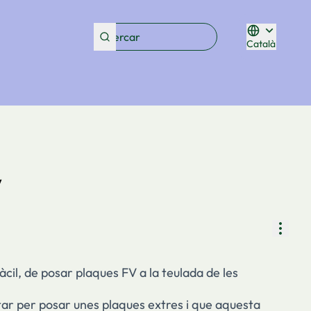
Català
Triar la lleng
V
Contr
cil, de posar plaques FV a la teulada de les
tar per posar unes plaques extres i que aquesta