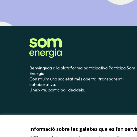
Benvinguda a la plataforma participativa Participa Som
Energia.
Construïm una societat més oberta, transparent i
col·laborativa.
Uneix-te, participa i decideix.
Avís legal i condicions d’ús
Configuració de les galetes
Informació sobre les galetes que es fan serv