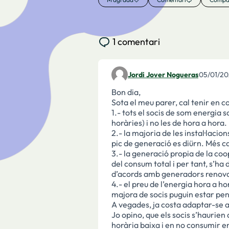
1 comentari
Jordi Jover Nogueras
05/01/20
Comentari 2491
Bon dia,
Sota el meu parer, cal tenir en 
1.- tots el socis de som energia so
horàries) i no les de hora a hora.
2.- la majoria de les instal·lacio
pic de generació es diürn. Més c
3.- la generació propia de la co
del consum total i per tant, s’ha 
d’acords amb generadors renov
4.- el preu de l’energia hora a ho
majora de socis puguin estar pen
A vegades, ja costa adaptar-se a
Jo opino, que els socis s’haurie
horària baixa i en no consumir e