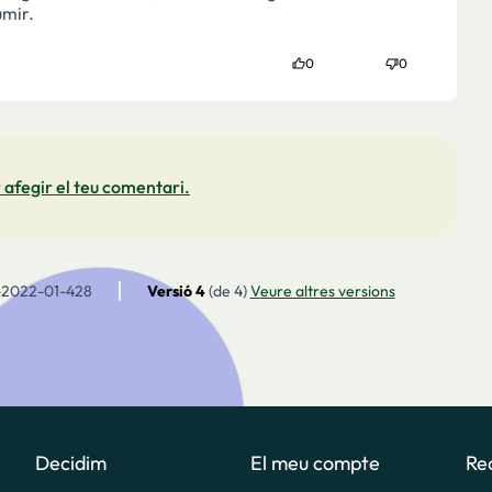
umir.
0
0
 afegir el teu comentari.
-2022-01-428
Versió 4
(de 4)
veure altres versions
Decidim
El meu compte
Re