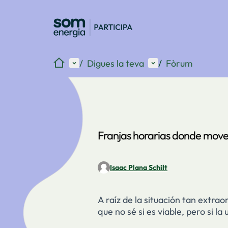
Inici
Menú principal
Menú d'usuari
/
Digues la teva
/
Fòrum
Franjas horarias donde move
Isaac Plana Schilt
A raíz de la situación tan extr
que no sé si es viable, pero si l