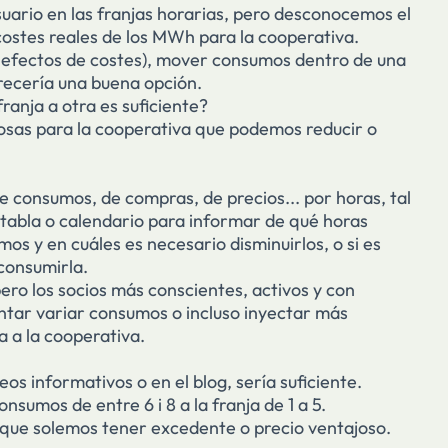
uario en las franjas horarias, pero desconocemos el
s costes reales de los MWh para la cooperativa.
(a efectos de costes), mover consumos dentro de una
parecería una buena opción.
anja a otra es suficiente?
tosas para la cooperativa que podemos reducir o
e consumos, de compras, de precios... por horas, tal
 tabla o calendario para informar de qué horas
s y en cuáles es necesario disminuirlos, o si es
consumirla.
pero los socios más conscientes, activos y con
ntar variar consumos o incluso inyectar más
ia a la cooperativa.
reos informativos o en el blog, sería suficiente.
nsumos de entre 6 i 8 a la franja de 1 a 5.
orque solemos tener excedente o precio ventajoso.