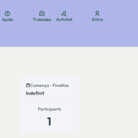
Ajuda
Trobades
Activitat
Entra
ua
Elegir el idioma
Aukeratu hizkuntza
Choose language
Comença - Finalitza
Indefinit
ols de recursos
Participants
1