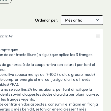
Ordenar per:
22 12:49
compte que:
n de contracte lliure ( o sigui) que aplica les 3 franges
ns de generació de la cooperativa son solars i per tant el
ara.
operativa suposa menys del 7-10% ( o dic a grosso mode)
de comprar energia al mercat ja sigui diari o a través
ables(PPA).
ra no se sap fins 24 hores abans, per tant difícil que la
dents sovint d’aquestes dades dia a dia per planificar-se.
 les franges vigents.
n de centrar en dos aspectes: consumir el màxim en franja
nergia o més ben dit, estalviar energia essent més