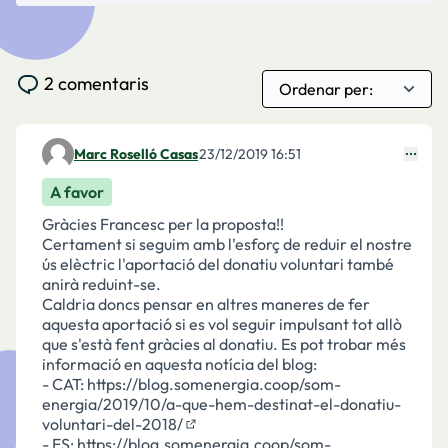
2 comentaris
Marc Roselló Casas
23/12/2019 16:51
Comentari 1678
A favor
Gràcies Francesc per la proposta!!
Certament si seguim amb l'esforç de reduir el nostre
ús elèctric l'aportació del donatiu voluntari també
anirà reduint-se.
Caldria doncs pensar en altres maneres de fer
aquesta aportació si es vol seguir impulsant tot allò
que s'està fent gràcies al donatiu. Es pot trobar més
informació en aquesta notícia del blog:
- CAT:
https://blog.somenergia.coop/som-
energia/2019/10/a-que-hem-destinat-el-donatiu-
voluntari-del-2018/
(Enllaç extern)
- ES:
https://blog.somenergia.coop/som-