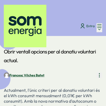
Menú
Entra
Menú 
Digues la teva
/
Fòrum
Obrir ventall opcions per al donatiu voluntari
actual.
Con
Francesc Vilches Batet
Actualment, l'únic criteri per al donatiu voluntari és
el kWh consumit mensualment (0,01€ per kWh
consumit). Amb la nova normativa d'autoconum o