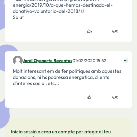
energia/2019/10/a-que-hemos-destinado-el-
donativo-voluntario-del-2018/
(Enllaç extern)
Salut
2
0
Jordi Oyonarte Raventos
01/02/2020 15:52
Comentari 1750
Molt interesant em de fer politiques amb aquestes
donacions, hi hs podressa energetica, clients
d'interes social, etc...
1
0
Inicia sessió o crea un compte per afegir el teu