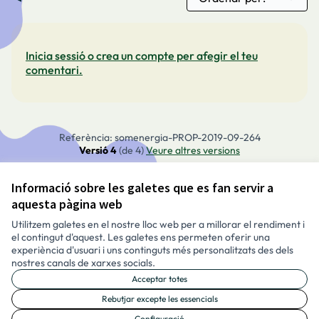
Inicia sessió o crea un compte per afegir el teu
comentari.
Referència: somenergia-PROP-2019-09-264
Versió 4
(de 4)
veure altres versions
Informació sobre les galetes que es fan servir a
Avís legal i condicions d’ús
aquesta pàgina web
Configuració de les galetes
Català
Utilitzem galetes en el nostre lloc web per a millorar el rendiment i
Triar la llengua
Elegir el idioma
Aukeratu hizkuntza
Choose language
el contingut d'aquest. Les galetes ens permeten oferir una
experiència d'usuari i uns continguts més personalitzats des dels
nostres canals de xarxes socials.
Acceptar totes
Made with ❤️
Amb llicènc
(Enllaç exte
Rebutjar excepte les essencials
(Enllaç extern)
Configuració