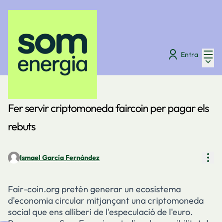
Menú
Entra
Menú 
Digues la teva
/
Fòrum
Fer servir criptomoneda faircoin per pagar els
rebuts
Con
Ismael García Fernández
Fair-coin.org pretén generar un ecosistema
d'economia circular mitjançant una criptomoneda
social que ens alliberi de l'especulació de l'euro.