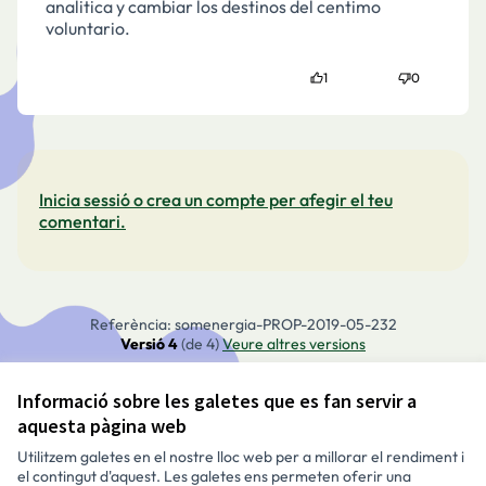
analitica y cambiar los destinos del centimo
voluntario.
1
0
Inicia sessió o crea un compte per afegir el teu
comentari.
Referència: somenergia-PROP-2019-05-232
Versió 4
(de 4)
veure altres versions
Informació sobre les galetes que es fan servir a
Avís legal i condicions d’ús
aquesta pàgina web
Configuració de les galetes
Català
Utilitzem galetes en el nostre lloc web per a millorar el rendiment i
Triar la llengua
Elegir el idioma
Aukeratu hizkuntza
Choose language
el contingut d'aquest. Les galetes ens permeten oferir una