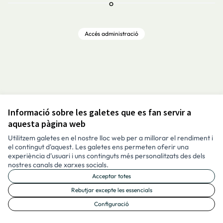
o
Accés administració
Informació sobre les galetes que es fan servir a
Avís legal i condicions d’ús
aquesta pàgina web
Configuració de les galetes
Català
Utilitzem galetes en el nostre lloc web per a millorar el rendiment i
Triar la llengua
Elegir el idioma
Aukeratu hizkuntza
Choose language
el contingut d'aquest. Les galetes ens permeten oferir una
experiència d'usuari i uns continguts més personalitzats des dels
nostres canals de xarxes socials.
Acceptar totes
Made with ❤️
Amb llicènc
(Enllaç exte
Rebutjar excepte les essencials
(Enllaç extern)
Configuració
Web creada amb programari lliure.
(Enllaç extern)