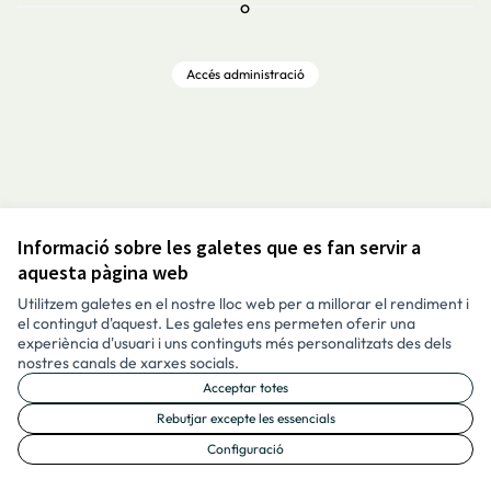
o
Accés administració
Informació sobre les galetes que es fan servir a
Avís legal i condicions d’ús
aquesta pàgina web
Configuració de les galetes
Català
Utilitzem galetes en el nostre lloc web per a millorar el rendiment i
Triar la llengua
Elegir el idioma
Aukeratu hizkuntza
Choose language
el contingut d'aquest. Les galetes ens permeten oferir una
experiència d'usuari i uns continguts més personalitzats des dels
nostres canals de xarxes socials.
Acceptar totes
Made with ❤️
Amb llicènc
(Enllaç exte
Rebutjar excepte les essencials
(Enllaç extern)
Configuració
Web creada amb programari lliure.
(Enllaç extern)