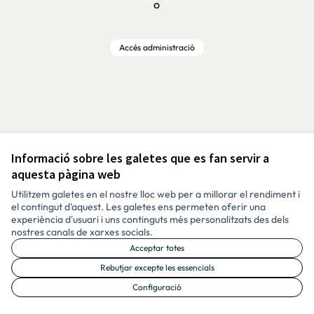
o
Accés administració
Informació sobre les galetes que es fan servir a
Avís legal i condicions d’ús
aquesta pàgina web
Configuració de les galetes
Català
Utilitzem galetes en el nostre lloc web per a millorar el rendiment i
Triar la llengua
Elegir el idioma
Aukeratu hizkuntza
Choose language
el contingut d'aquest. Les galetes ens permeten oferir una
experiència d'usuari i uns continguts més personalitzats des dels
nostres canals de xarxes socials.
Acceptar totes
Made with ❤️
Amb llicènc
(Enllaç exte
Rebutjar excepte les essencials
(Enllaç extern)
Configuració
Web creada amb programari lliure.
(Enllaç extern)