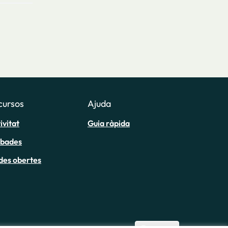
cursos
Ajuda
ivitat
Guia ràpida
obades
des obertes