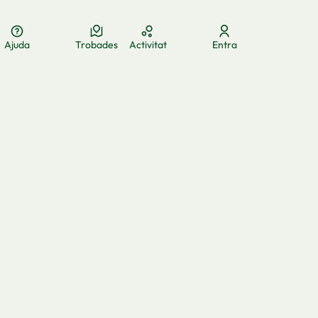
Ajuda
Trobades
Activitat
Entra
ua
Elegir el idioma
Aukeratu hizkuntza
Choose language