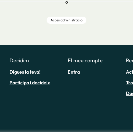
o
Accés administració
Decidim
El meu compte
Re
Digues la teva!
Entra
Act
Participa i decideix
Tr
Da