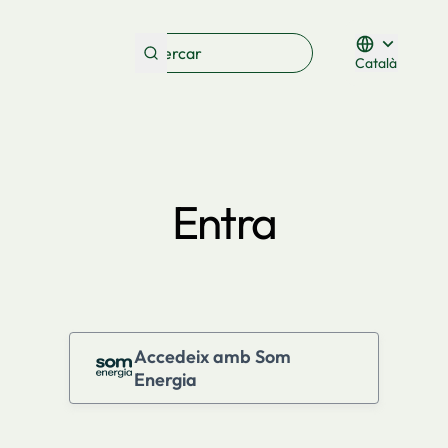
Català
Triar la lleng
Entra
Accedeix amb Som
Energia