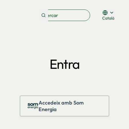
Català
Triar la lleng
Entra
Accedeix amb Som
Energia