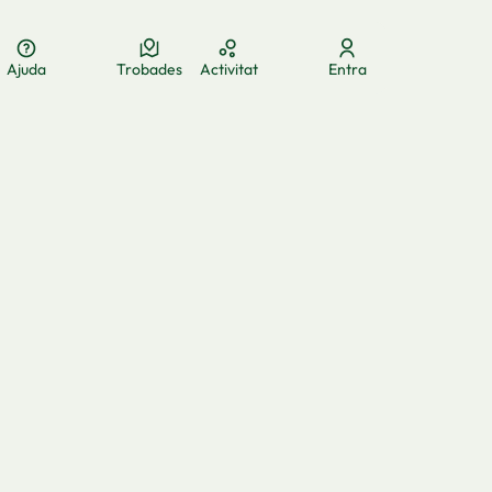
Ajuda
Trobades
Activitat
Entra
ua
Elegir el idioma
Aukeratu hizkuntza
Choose language