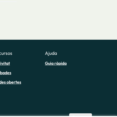
cursos
Ajuda
ivitat
Guia ràpida
obades
des obertes