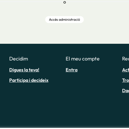
o
Accés administració
Decidim
El meu compte
Re
Digues la teva!
Entra
Act
Participa i decideix
Tr
Da