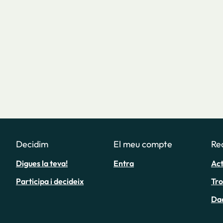
Decidim
El meu compte
Re
Digues la teva!
Entra
Act
Participa i decideix
Tr
Da