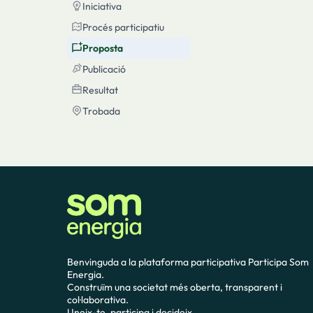
Iniciativa
Iniciativa
Procés participatiu
Procés participatiu
Proposta
Proposta
Publicació
Publicació
Resultat
Resultat
Trobada
Trobada
Benvinguda a la plataforma participativa Participa Som
Energia.
Construïm una societat més oberta, transparent i
col·laborativa.
Uneix-te, participa i decideix.