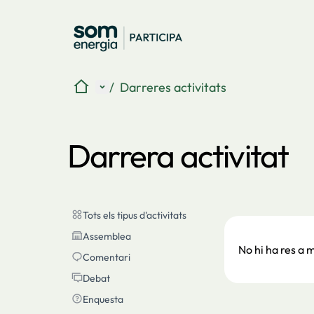
Inici
Menú principal
/
Darreres activitats
Darrera activitat
Tots els tipus d'activitats
Tots els tipus d'activitats
Assemblea
Assemblea
No hi ha res a m
Comentari
Comentari
Debat
Debat
Enquesta
Enquesta