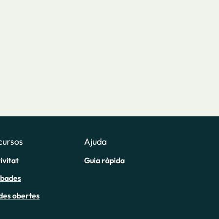
cursos
Ajuda
ivitat
Guia ràpida
obades
des obertes