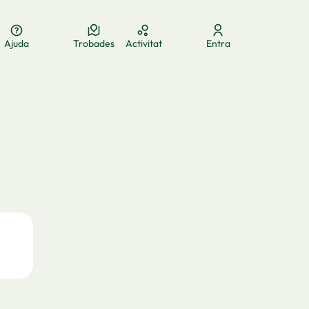
Ajuda
Trobades
Activitat
Entra
ua
Elegir el idioma
Aukeratu hizkuntza
Choose language