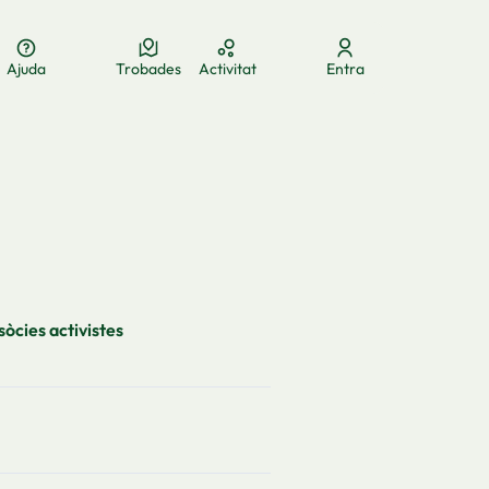
Ajuda
Trobades
Activitat
Entra
ua
Elegir el idioma
Aukeratu hizkuntza
Choose language
sòcies activistes