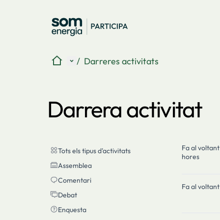
Inici
Menú principal
/
Darreres activitats
Darrera activitat
Fa al voltant
Tots els tipus d'activitats
Tots els tipus d'activitats
hores
Assemblea
Assemblea
Comentari
Comentari
Fa al voltant
Debat
Debat
Enquesta
Enquesta