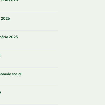
- 2026
nària 2025
2
moneda social
0