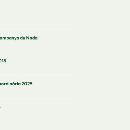
a Campanya de Nadal
018
aordinària 2025
4