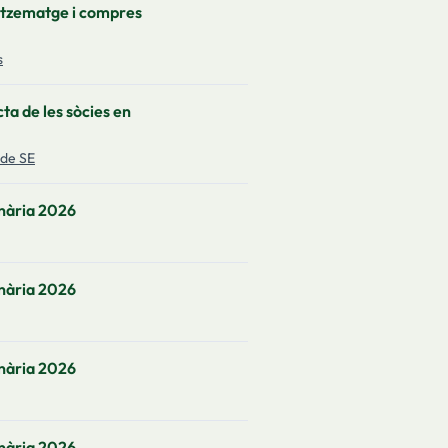
atzematge i compres
s
ta de les sòcies en
 de SE
nària 2026
nària 2026
nària 2026
nària 2026