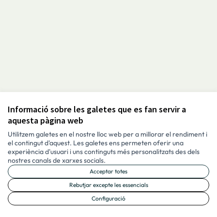
Informació sobre les galetes que es fan servir a
Avís legal i condicions d’ús
aquesta pàgina web
Configuració de les galetes
Català
Utilitzem galetes en el nostre lloc web per a millorar el rendiment i
Triar la llengua
Elegir el idioma
Aukeratu hizkuntza
Choose language
el contingut d'aquest. Les galetes ens permeten oferir una
experiència d'usuari i uns continguts més personalitzats des dels
nostres canals de xarxes socials.
Acceptar totes
Made with ❤️
Amb llicènc
(Enllaç exte
Rebutjar excepte les essencials
(Enllaç extern)
Configuració
Web creada amb programari lliure.
(Enllaç extern)