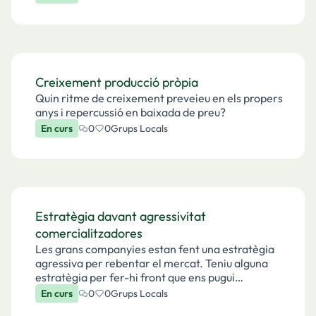
de cualquier compañía.Quizá se podría estudiar …
Creixement producció pròpia
Quin ritme de creixement preveieu en els propers
anys i repercussió en baixada de preu?
En curs
0
0
Grups Locals
Estratègia davant agressivitat
comercialitzadores
Les grans companyies estan fent una estratègia
agressiva per rebentar el mercat. Teniu alguna
estratègia per fer-hi front que ens pugui
tranquil·litzar als socis que vivim en blocs de pisos
En curs
0
0
Grups Locals
al centre?