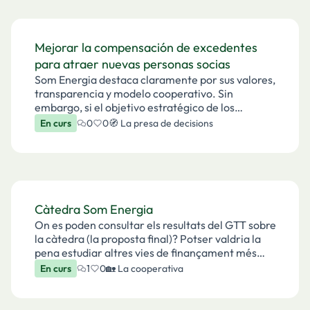
Mejorar la compensación de excedentes
para atraer nuevas personas socias
Som Energia destaca claramente por sus valores,
transparencia y modelo cooperativo. Sin
embargo, si el objetivo estratégico de los
próximos años es aumentar el número de
En curs
0
0
🧭 La presa de decisions
personas socias y hacer la cooperativa más
atractiva para nuevos perfi…
Càtedra Som Energia
On es poden consultar els resultats del GTT sobre
la càtedra (la proposta final)? Potser valdria la
pena estudiar altres vies de finançament més
enllà del fons d'educació i promoció de
En curs
1
0
🏡 La cooperativa
cooperatives. Gràcies!