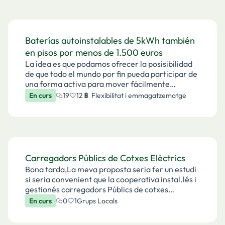
Baterías autoinstalables de 5kWh también
en pisos por menos de 1.500 euros
La idea es que podamos ofrecer la posisibilidad
de que todo el mundo por fin pueda participar de
una forma activa para mover fácilmente
consumos de las horas punta y llana a las horas
En curs
19
12
🔋 Flexibilitat i emmagatzematge
valle.Tan simple como instalar una batería de 5
kWh en c…
Carregadors Públics de Cotxes Elèctrics
Bona tarda,La meva proposta seria fer un estudi
si seria convenient que la cooperativa instal.lés i
gestionés carregadors Públics de cotxes
elèctrics, així la cooperativa podria fixar els preus
En curs
0
1
Grups Locals
i podria beneficiar als socis i els altres usu…