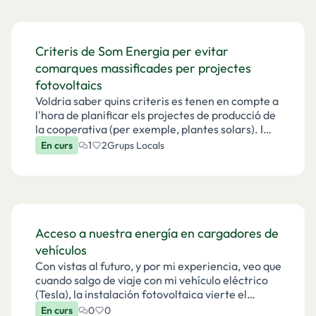
Criteris de Som Energia per evitar
comarques massificades per projectes
fotovoltaics
Voldria saber quins criteris es tenen en compte a
l'hora de planificar els projectes de producció de
la cooperativa (per exemple, plantes solars). I
més concretament, voldria saber si es té en
En curs
1
2
Grups Locals
compte la distribució i el reequilibri territor…
Acceso a nuestra energía en cargadores de
vehículos
Con vistas al futuro, y por mi experiencia, veo que
cuando salgo de viaje con mi vehículo eléctrico
(Tesla), la instalación fotovoltaica vierte el
excedente y tengo que pagar en los cargadores
En curs
0
0