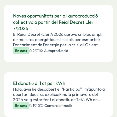
Noves oportunitats per a l'autoproducció
col·lectiva a partir del Reial Decret Llei
7/2026
El Reial Decret-Llei 7/2026 aprova un bloc ampli
de mesures energètiques i fiscals per esmorteir
l'encariment de l'energia per la crisi a l'Orient
Mitjà i accelerar l'electrificació i les renovables.
En curs
2
1
🌻 Autoproducció
Algunes d'aquestes mesures suposen noves…
El donatiu d' 1 ct per kWh
Hola, avui he descobert el "Participa" i m'apunto a
aportar idees, us explico:Fins la primavera del
2024 vaig estar fent el donatiu de'1ct/kWh en
factura. Llavors em vaig comprar un cotxe
En curs
1
0
🤝 Comercialització
electric que estic carregant amb la tarifa
indexada…