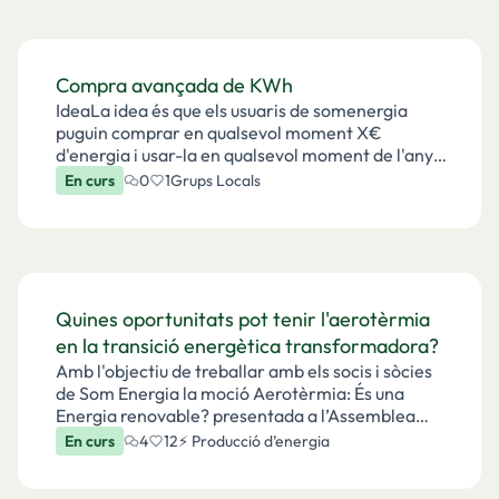
Compra avançada de KWh
IdeaLa idea és que els usuaris de somenergia
puguin comprar en qualsevol moment X€
d'energia i usar-la en qualsevol moment de l'any.
Per simplificar es podria usar: el mes següent, a
En curs
0
1
Grups Locals
elecció del soci (amb un avís de 2 mesos
d'antelació) o b…
Quines oportunitats pot tenir l'aerotèrmia
en la transició energètica transformadora?
Amb l'objectiu de treballar amb els socis i sòcies
de Som Energia la moció Aerotèrmia: És una
Energia renovable? presentada a l’Assemblea
2019, obrim un espai de debat a la plataforma
En curs
4
12
⚡️ Producció d’energia
Participa per tal de recollir les principals idees i
opi…