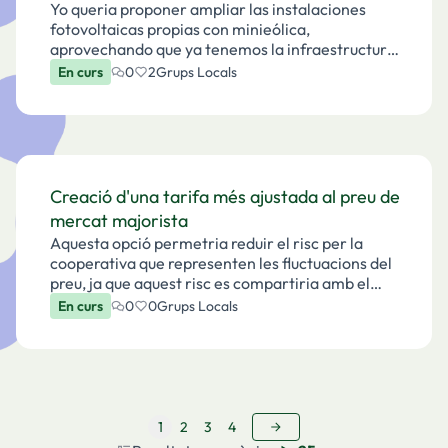
Yo queria proponer ampliar las instalaciones
fotovoltaicas propias con minieólica,
aprovechando que ya tenemos la infraestructura
hecha, ahorrandonos muchos trámites y dinero:-
En curs
0
2
Grups Locals
En las plantas de Som Energia o del
GenerationKwH, estudiar en …
Creació d'una tarifa més ajustada al preu de
mercat majorista
Aquesta opció permetria reduir el risc per la
cooperativa que representen les fluctuacions del
preu, ja que aquest risc es compartiria amb el
soci. A canvi, es podria ajustar una mica el marge
En curs
0
0
Grups Locals
de "benefici".En aquesta tarifa el preu de l'en…
1
2
3
4