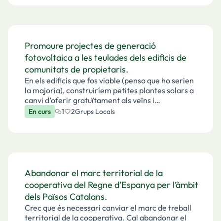
Promoure projectes de generació
fotovoltaica a les teulades dels edificis de
comunitats de propietaris.
En els edificis que fos viable (penso que ho serien
la majoria), construiríem petites plantes solars a
canvi d’oferir gratuïtament als veïns i
veïnes l’electricitat que gasta la comunitat (llum
En curs
1
2
Grups Locals
de l’escala, de l’ascensor,...) i, una part de…
Abandonar el marc territorial de la
cooperativa del Regne d’Espanya per l’àmbit
dels Països Catalans.
Crec que és necessari canviar el marc de treball
territorial de la cooperativa. Cal abandonar el