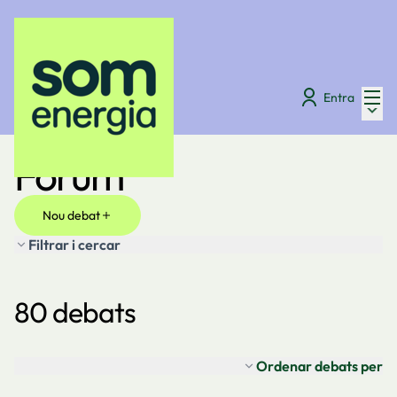
Menú
Entra
Menú 
Digues la teva
/
Fòrum
Fòrum
Nou debat
Filtrar i cercar
80 debats
Ordenar debats per