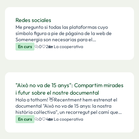
Redes sociales
Me pregunto si todas las plataformas cuyo
símbolo figura a pie de págaina de la web de
Somenergia son necesarias para el
funcionamiento de la Cooperativa. Yo no puedo
En curs
0
2
🏡 La cooperativa
olvidar que son instrumentos del capitalismo y
construidas para ganar di…
"Això no va de 15 anys": Compartim mirades
i futur sobre el nostre documental
Hola a tothom! 👋Recentment hem estrenat el
documental "Això no va de 15 anys: la nostra
història col·lectiva", un recorregut pel camí que
hem fet juntes des dels inicis de Som Energia. Més
En curs
0
4
🏡 La cooperativa
que un exercici de memòria, és una celebració de
to…