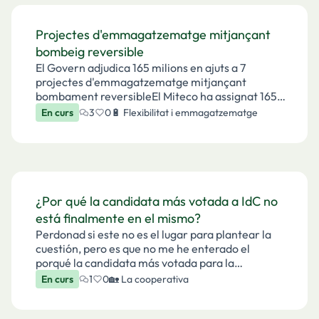
Projectes d'emmagatzematge mitjançant
bombeig reversible
El Govern adjudica 165 milions en ajuts a 7
projectes d'emmagatzematge mitjançant
bombament reversibleEl Miteco ha assignat 165
milions a ajudes per a projectes innovadors
En curs
3
0
🔋 Flexibilitat i emmagatzematge
d'emmagatzematge energètic mitjançant
bombament reversible.https://e…
¿Por qué la candidata más votada a IdC no
está finalmente en el mismo?
Perdonad si este no es el lugar para plantear la
cuestión, pero es que no me he enterado el
porqué la candidata más votada para la
renovación de Intervención de Cuentas, Gemma
En curs
1
0
🏡 La cooperativa
Ribet, no está finalmente en el mismo.Hubo un
momento en el que …