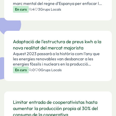
marc mental del regne d’Espanya per enfocar la
comunicació als Països Catalans. És necessari
En curs
4
3
Grups Locals
per poder plantejar campanyes comunicatives en
cat…
Adaptació de l'estructura de preus kwh a la
nova realitat del mercat majorista
Aquest 2023 passarà a la història com l’any que
les energies renovables van desbancar a les
energies fòssils i nuclears en la producció
d’electricitat a la península ibèrica. La gran
En curs
0
0
Grups Locals
implantació d’eòlica i fotovoltaica dels darrers
mesos, j…
Limitar entrada de cooperativistas hasta
aumentar la producción propia al 30% del
consumo de la cooperativa