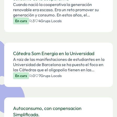
Cuando nació la cooperativa la generación
renovable era escasa. Era un reto promover su
generación y consumo. En estos años, el
destacado aumento de producción y la constante
En curs
3
4
Grups Locals
reducción de su precio, nos conduce a que ahora:
Quien más energí…
Cátedra Som Energia en la Universidad
A raiz de las manifestaciones de estudiantes en la
Universidad de Barcelona se ha puesto el foco en
las Cátedras que el oligopolio tienen en las
universidades y la problemática que eso conlleva.
En curs
0
7
Grups Locals
También se ha sabido que Repsol solamente
pag…
Autoconsumo, con conpensacion
Simplificada.