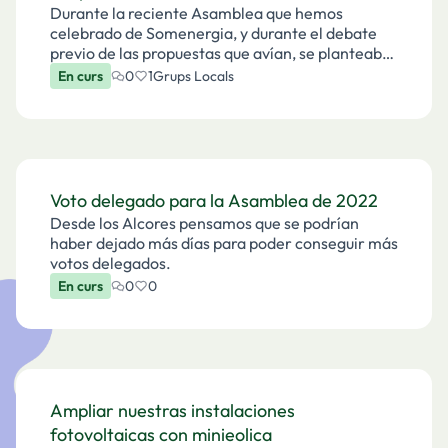
Durante la reciente Asamblea que hemos
celebrado de Somenergia, y durante el debate
previo de las propuestas que avían, se planteaba
que deberíamos tratar el tema de la
En curs
0
1
Grups Locals
compensación que se produce en el proceso de
producción por las la inst…
Voto delegado para la Asamblea de 2022
Desde los Alcores pensamos que se podrían
haber dejado más días para poder conseguir más
votos delegados.
En curs
0
0
Ampliar nuestras instalaciones
fotovoltaicas con minieolica