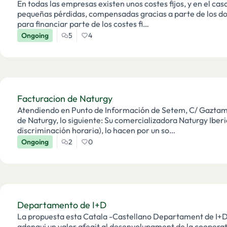
En todas las empresas existen unos costes fijos, y en el ca
pequeñas pérdidas, compensadas gracias a parte de los do
para financiar parte de los costes fi…
Ongoing
5
4
Facturacion de Naturgy
Atendiendo en Punto de Información de Setem, C/ Gaztamb
de Naturgy, lo siguiente: Su comercializadora Naturgy Ibe
discriminación horaria), lo hacen por un so…
Ongoing
2
0
Departamento de I+D
La propuesta esta Catala -Castellano Departament de I+D
adongui un valor afegit al desenvolupament de la cooperativa en tot el entorn de les energies verdes.