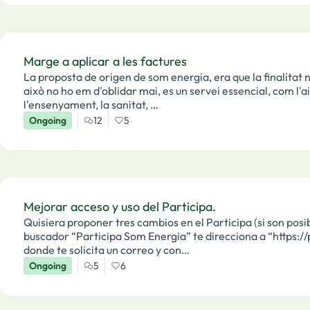
Marge a aplicar a les factures
La proposta de origen de som energia, era que la finalitat no es guanyar din
això no ho em d'oblidar mai, es un servei essencial, com l'aig
l'ensenyament, la sanitat, …
Ongoing
12
5
Mejorar acceso y uso del Participa.
Quisiera proponer tres cambios en el Participa (si son posibles): • Para acceder. Cuando se p
buscador “Participa Som Energia” te direcciona a “https:/
donde te solicita un correo y con…
Ongoing
5
6