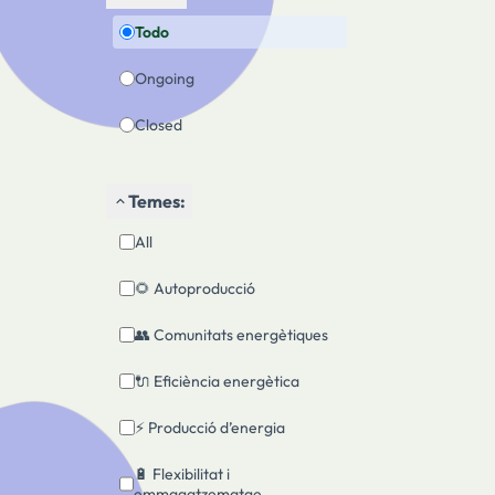
Todo
Ongoing
Closed
Temes:
All
🌻 Autoproducció
👥 Comunitats energètiques
🔌 Eficiència energètica
⚡️ Producció d’energia
🔋 Flexibilitat i
emmagatzematge