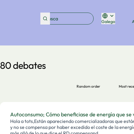
Galego
Triar la llengua
80 debates
Random order
Most rec
Autoconsumo; Cómo beneficiase de energía que se v
Hola a tots,Están apareciendo comercializadoras que est
y no se compensa por haber excedido el coste de la energí
más allá de lo que dice el RD compensand…