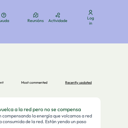
Log
Axuda
Reunións
Actividade
Elegir el idioma
Aukeratu hizkuntza
Choose language
in
ent
Most commented
Recently updated
uelca a la red pero no se compensa
án compensando la energía que volcamos a red
a consumida de la red. Están yendo un paso