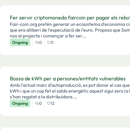
Fer servir criptomoneda faircoin per pagar els rebu
Fair-coin.org pretén generar un ecosistema d'economia ci
que ens alliberi de l'especulació de l'euro. Proposo que Som Energia estudiem la possibilitat de sumar-
nos al projecte i començar a fer ser…
Ongoing
0
0
Bossa de kWh per a persones/entitats vulnerables
Amb l’actual marc d’autoproducció, es pot donar el cas que 
kWh i que un cop fet el saldo energètic aquest sigui zero (a
s’han regalat a la distribuidora.…
Ongoing
0
12