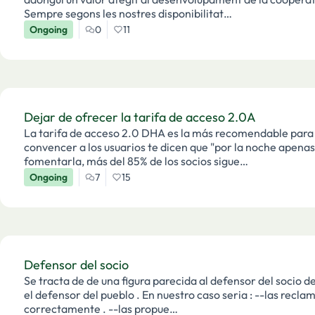
Sempre segons les nostres disponibilitat…
Ongoing
0
11
Dejar de ofrecer la tarifa de acceso 2.0A
La tarifa de acceso 2.0 DHA es la más recomendable para 
convencer a los usuarios te dicen que "por la noche apenas
fomentarla, más del 85% de los socios sigue…
Ongoing
7
15
Defensor del socio
Se tracta de de una figura parecida al defensor del socio de la fundacion del club futbol Barcelona o bien
el defensor del pueblo . En nuestro caso seria : --las reclamaciones de los socios sean tractadas
correctamente . --las propue…