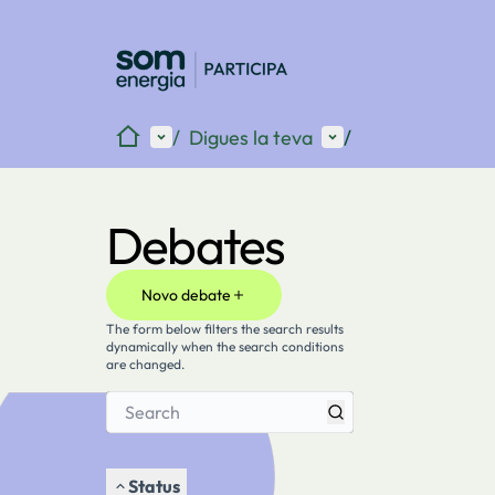
Inicio
Menú principal
Menú de usuario
/
Digues la teva
/
Debates
Novo debate
The form below filters the search results
dynamically when the search conditions
are changed.
Status