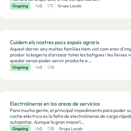
Ongoing
0
1
Grups Locals
Cuidem els nostres pocs espais agraris
Aquest darrer any moltes famílies hem vist com eren d'imp
produir la bogeria d'arrasar totes les botigues i les lleixes
quedar sense poder servir producte a …
Ongoing
0
0
Electrolineras en los areas de servicios
Para mucha gente, el principal impedimento para poder sust
coche eléctrico es la falta de electrolineras de carga rápid
autopistas. Aunque la gran mayorí…
Ongoing
0
0
Grups Locals