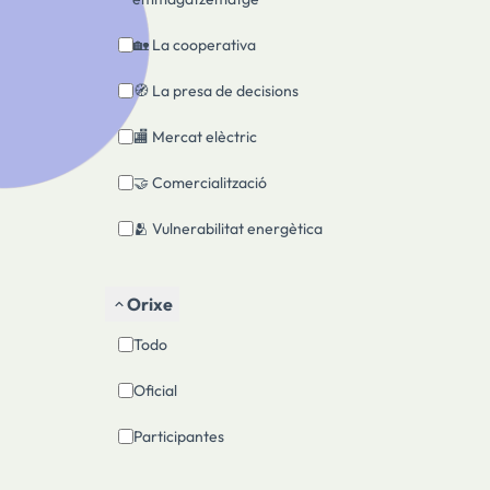
🏡 La cooperativa
🧭 La presa de decisions
🏬 Mercat elèctric
🤝 Comercialització
🫂 Vulnerabilitat energètica
Orixe
Todo
Oficial
Participantes